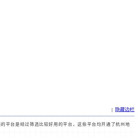
|
隐藏边栏
面的平台是经过筛选比较好用的平台，这些平台均开通了杭州地