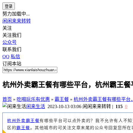
登录
努力加载中...
闲闲来来转转
关注
关注我们
公众号
联系我们
QQ
私信
订阅本站
杭州外卖霸王餐有哪些平台，杭州霸王餐
首页
»
吃喝玩乐有优惠
»
霸王餐
»
杭州外卖霸王餐有哪些平台
闲来生活
2023-10-13 03:06
闲闲来来转转
|
115
0
杭州外卖霸王餐
有哪些平台可以点外卖的？我不允许有人不知
区的
霸王餐
。其他城市的可关注文章末尾的公众号回复您所在