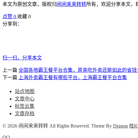
本文为原创文章，版权归
闲闲来来转转
所有，欢迎分享本文，
点赞
0
收藏 0
分享到：
扫一扫，分享本文
上一篇
全国各地霸王餐平台合集，原来吃外卖还能如此的省钱
下一篇
上海外卖霸王餐有哪些平台，上海霸王餐平台合集
站点地图
文章中心
标签云集
文章存档
© 2026 闲闲来来转转 All Rights Reserved. Theme By
Dragon
桂IC
QQ