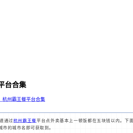
平台合集
，杭州霸王餐平台合集
道通过
杭州霸王餐
平台点外卖基本上
一顿饭都在五块钱以内。下
城市的城市名即可获取到。