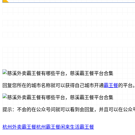
回复您所在的城市名称就可以获得自己城市开通
霸王餐
的平台
提示：不会的在公众号问就可以看到会回复，并且可以在公众
杭州外卖霸王餐
杭州霸王餐
闲来生活
霸王餐