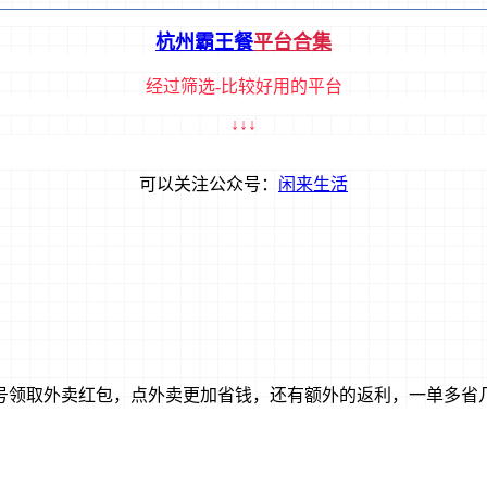
杭州霸王餐
平台合集
经过筛选-比较好用的平台
↓↓↓
可以关注公众号：
闲来生活
。
号领取外卖红包，点外卖更加省钱，还有额外的返利，一单多省