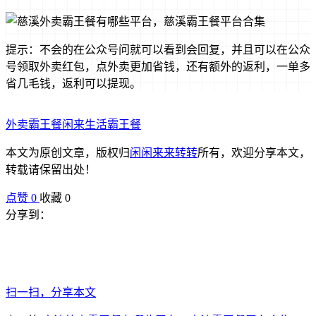
提示：不会的在公众号问就可以看到会回复，并且可以在公众
号领取外卖红包，点外卖更加省钱，还有额外的返利，一单多
省几毛钱，返利可以提现。
外卖霸王餐
闲来生活
霸王餐
本文为原创文章，版权归
闲闲来来转转
所有，欢迎分享本文，
转载请保留出处！
点赞
0
收藏 0
分享到：
扫一扫，分享本文