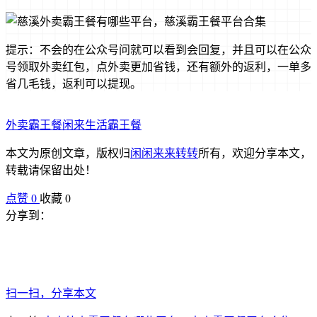
提示：不会的在公众号问就可以看到会回复，并且可以在公众
号领取外卖红包，点外卖更加省钱，还有额外的返利，一单多
省几毛钱，返利可以提现。
外卖霸王餐
闲来生活
霸王餐
本文为原创文章，版权归
闲闲来来转转
所有，欢迎分享本文，
转载请保留出处！
点赞
0
收藏 0
分享到：
扫一扫，分享本文