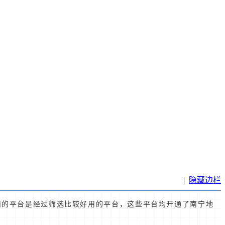
|
隐藏边栏
面的平台是经过筛选比较好用的平台，这些平台均开通了南宁地