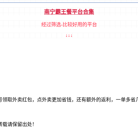
南宁霸王餐平台合集
经过筛选-比较好用的平台
↓↓↓
。
号领取外卖红包，点外卖更加省钱，还有额外的返利，一单多省
转载请保留出处！