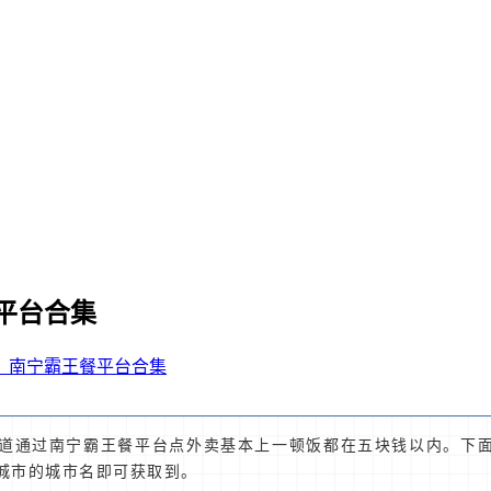
平台合集
，南宁霸王餐平台合集
道通过南宁霸王餐平台点外卖基本上
一顿饭都在五块钱以内。下
城市的城市名即可获取到。