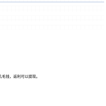
几毛钱，返利可以提现。