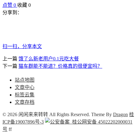
点赞
0
收藏 0
分享到：
扫一扫，分享本文
上一篇
饿了么新老用户0.1元吃大餐
下一篇
猫车群能不能进？价格真的很便宜吗？
站点地图
文章中心
标签云集
文章存档
© 2026 闲闲来来转转 All Rights Reserved. Theme By
Dragon
桂
ICP备19007896号-3
桂公网安备 45022202000031
号
f
f