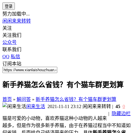
登录
努力加载中...
闲闲来来转转
关注
关注我们
公众号
联系我们
QQ
私信
订阅本站
新手养猫怎么省钱？有个猫车群更划算
首页
»
解问答
»
新手养猫怎么省钱？有个猫车群更划算
闲来生活
2021-11-11 23:12
闲闲来来转转
|
45
0
|
隐藏边栏
猫是可爱的小动物，喜欢养猫这种小动物的人越来
越多，但是作为很多新手养猫，由于在养猫过程当中不知道如
何省钱，反而给自己经济带来的压力。具体
新手养猫怎么省