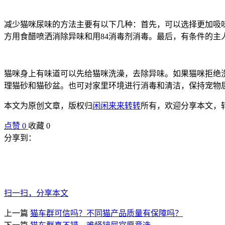
减少猫咪尿味的方法主要有以下几种：首先，可以选择更加吸
方用食醋喷洒消除异味和用84消毒剂消毒。最后，有条件的主
猫咪身上有味道可以先给猫咪洗澡，去除异味。如果猫咪拒绝
理猫砂和猫砂盆。也可对家里环境进行消毒和清洁，保持宠物
本文为原创文章，版权归
闲闲来来转转
所有，欢迎分享本文，
点赞
0
收藏 0
分享到：
扫一扫，分享本文
上一篇
猫车群可信吗？不同猫产品质量有保障吗？