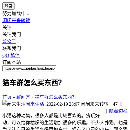
登录
努力加载中...
闲闲来来转转
关注
关注我们
公众号
联系我们
QQ
私信
订阅本站
猫车群怎么买东西？
首页
»
解问答
»
猫车群怎么买东西？
闲来生活
2022-02-19 23:07
闲闲来来转转
|
47
0
|
隐藏边栏
小猫这种动物，很多人都是比较喜欢的。贪玩好
动，可以给你枯燥的生活增加很多的乐趣。不少人养猫，也是
为了让自己的生活变得更加充实。拥有了自己的小猫，那么猫