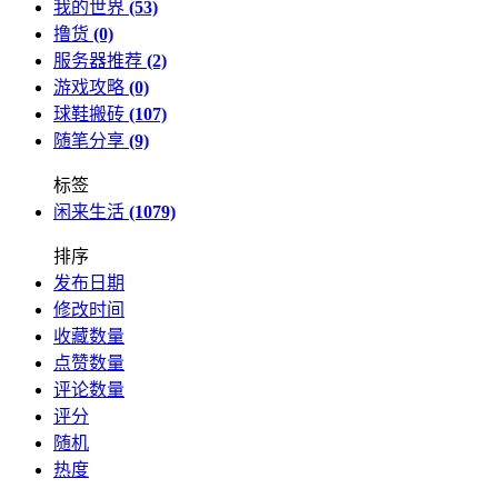
我的世界
(53)
撸货
(0)
服务器推荐
(2)
游戏攻略
(0)
球鞋搬砖
(107)
随笔分享
(9)
标签
闲来生活
(1079)
排序
发布日期
修改时间
收藏数量
点赞数量
评论数量
评分
随机
热度