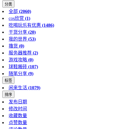
分类
全部
(2060)
cos欣赏
(1)
吃喝玩乐有优惠
(1486)
干货分享
(20)
我的世界
(53)
撸货
(0)
服务器推荐
(2)
游戏攻略
(0)
球鞋搬砖
(107)
随笔分享
(9)
标签
闲来生活
(1079)
排序
发布日期
修改时间
收藏数量
点赞数量