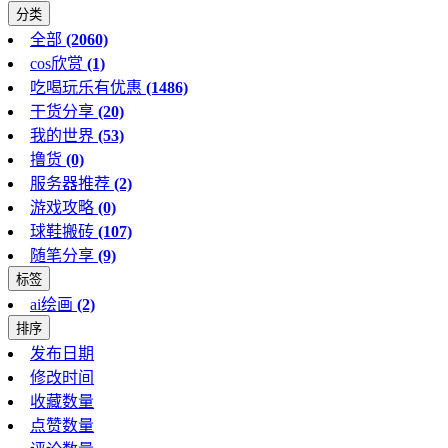
分类
全部
(2060)
cos欣赏
(1)
吃喝玩乐有优惠
(1486)
干货分享
(20)
我的世界
(53)
撸货
(0)
服务器推荐
(2)
游戏攻略
(0)
球鞋搬砖
(107)
随笔分享
(9)
标签
ai绘画
(2)
排序
发布日期
修改时间
收藏数量
点赞数量