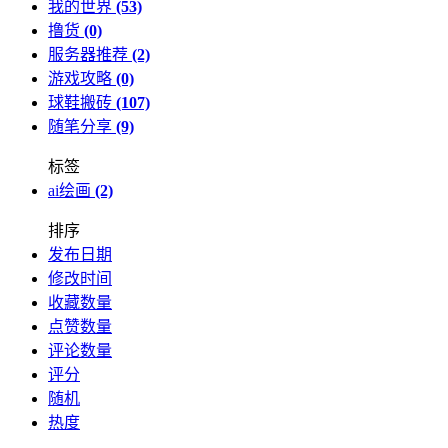
我的世界
(53)
撸货
(0)
服务器推荐
(2)
游戏攻略
(0)
球鞋搬砖
(107)
随笔分享
(9)
标签
ai绘画
(2)
排序
发布日期
修改时间
收藏数量
点赞数量
评论数量
评分
随机
热度