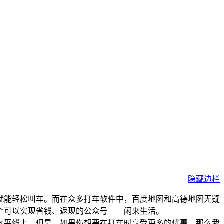
|
隐藏边栏
就能轻松叫车。而在众多打车软件中，百度地图和高德地图无疑
个可以实现省钱、返现的公众号——闲来生活。
水平线上。但是，如果你想要在打车时享受更多的优惠，那么我