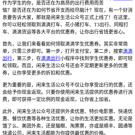
作为学生的你，是否还在为高昂的出行费用而苦
恼？是否还在为如何节省开支而绞尽脑汁？现在，有一个好消
息要告诉大家，那就是闲来生活公众号正式上线了！在这里，
你可以轻松领取到滴滴打车、花小猪打车、T3出行、同程打
车、滴滴货运等各大平台的优惠券，让你出行省钱更省心。
首先，让我们来看看如何领取滴滴学生优惠券。其实非常简
单，只需三步即可。第一步，打开支付宝，第二步，搜索
滴滴
出行
，第三步，在
滴滴出行
小程序中找到学生优惠券，即可轻
松领取。而且，闲来生活公众号还会不定期更新更多的优惠
券，让你享受更多的折扣和优惠。
更为重要的是，闲来生活公众号不仅让你享受出行的优惠，还
会给予你现金返现。只要你使用闲来生活提供的优惠券进行消
费，即可获得一定比例的现金返现，让你省上加省。
此外，闲来生活公众号还提供外卖优惠、特价电影票、快递优
惠、餐饮优惠等各种生活优惠，让你的生活更加实惠。无论是
饿了么、美团外卖，还是猫眼、淘票票，亦或是顺丰、圆通等
快递公司，闲来生活都能为你提供最优惠的价格。