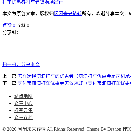
打车优惠券
打车省钱
滴滴出行
本文为原创文章，版权归
闲闲来来转转
所有，欢迎分享本文，
点赞
0
收藏 0
分享到：
扫一扫，分享本文
上一篇
怎样选择滴滴打车的优惠券（滴滴打车优惠券是司机承
下一篇
支付宝滴滴打车优惠券怎么领取（支付宝滴滴打车优惠
站点地图
文章中心
标签云集
文章存档
© 2026 闲闲来来转转 All Rights Reserved. Theme By
Dragon
桂IC