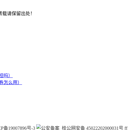
转载请保留出处！
担吗）
券怎么用）
P备19007896号-3
桂公网安备 45022202000031号
f
f