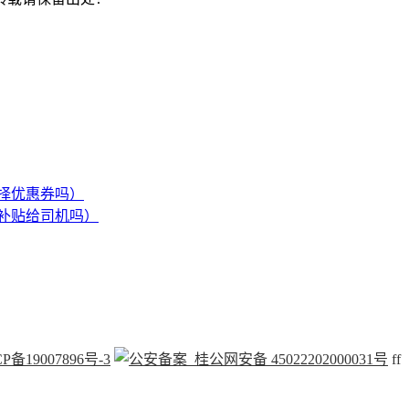
择优惠券吗）
补贴给司机吗）
P备19007896号-3
桂公网安备 45022202000031号
f
f