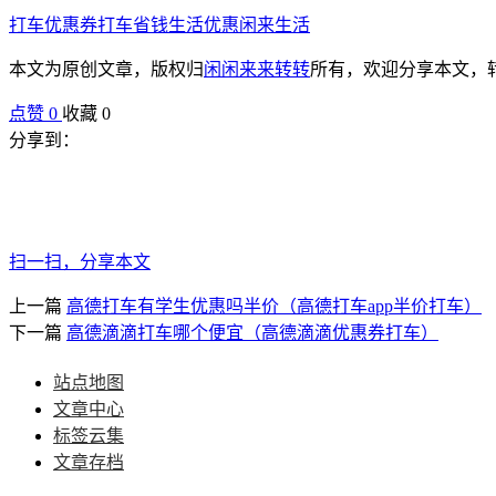
打车优惠券
打车省钱
生活优惠
闲来生活
本文为原创文章，版权归
闲闲来来转转
所有，欢迎分享本文，
点赞
0
收藏 0
分享到：
扫一扫，分享本文
上一篇
高德打车有学生优惠吗半价（高德打车app半价打车）
下一篇
高德滴滴打车哪个便宜（高德滴滴优惠券打车）
站点地图
文章中心
标签云集
文章存档