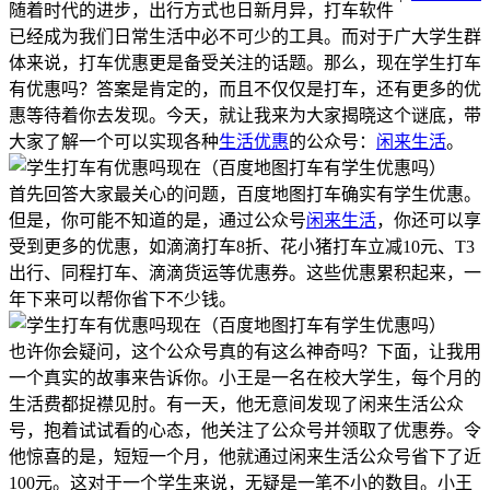
随着时代的进步，出行方式也日新月异，打车软件
已经成为我们日常生活中必不可少的工具。而对于广大学生群
体来说，打车优惠更是备受关注的话题。那么，现在学生打车
有优惠吗？答案是肯定的，而且不仅仅是打车，还有更多的优
惠等待着你去发现。今天，就让我来为大家揭晓这个谜底，带
大家了解一个可以实现各种
生活优惠
的公众号：
闲来生活
。
首先回答大家最关心的问题，百度地图打车确实有学生优惠。
但是，你可能不知道的是，通过公众号
闲来生活
，你还可以享
受到更多的优惠，如滴滴打车8折、花小猪打车立减10元、T3
出行、同程打车、滴滴货运等优惠券。这些优惠累积起来，一
年下来可以帮你省下不少钱。
也许你会疑问，这个公众号真的有这么神奇吗？下面，让我用
一个真实的故事来告诉你。小王是一名在校大学生，每个月的
生活费都捉襟见肘。有一天，他无意间发现了闲来生活公众
号，抱着试试看的心态，他关注了公众号并领取了优惠券。令
他惊喜的是，短短一个月，他就通过闲来生活公众号省下了近
100元。这对于一个学生来说，无疑是一笔不小的数目。小王