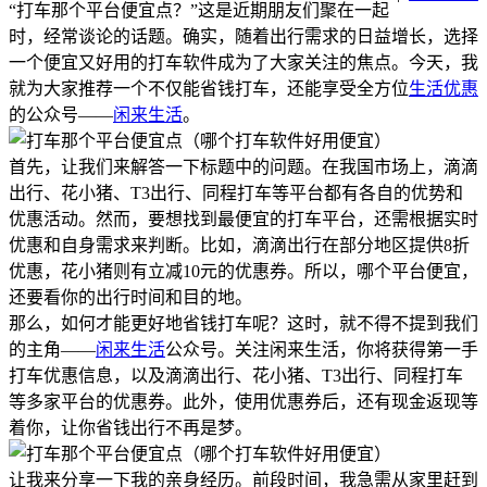
“打车那个平台便宜点？”这是近期朋友们聚在一起
时，经常谈论的话题。确实，随着出行需求的日益增长，选择
一个便宜又好用的打车软件成为了大家关注的焦点。今天，我
就为大家推荐一个不仅能省钱打车，还能享受全方位
生活优惠
的公众号——
闲来生活
。
首先，让我们来解答一下标题中的问题。在我国市场上，滴滴
出行、花小猪、T3出行、同程打车等平台都有各自的优势和
优惠活动。然而，要想找到最便宜的打车平台，还需根据实时
优惠和自身需求来判断。比如，滴滴出行在部分地区提供8折
优惠，花小猪则有立减10元的优惠券。所以，哪个平台便宜，
还要看你的出行时间和目的地。
那么，如何才能更好地省钱打车呢？这时，就不得不提到我们
的主角——
闲来生活
公众号。关注闲来生活，你将获得第一手
打车优惠信息，以及滴滴出行、花小猪、T3出行、同程打车
等多家平台的优惠券。此外，使用优惠券后，还有现金返现等
着你，让你省钱出行不再是梦。
让我来分享一下我的亲身经历。前段时间，我急需从家里赶到