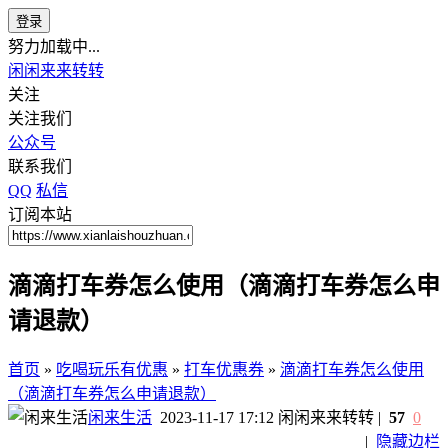
登录
努力加载中...
闲闲来来转转
关注
关注我们
公众号
联系我们
QQ
私信
订阅本站
滴滴打车券怎么使用（滴滴打车券怎么申
请退款）
首页
»
吃喝玩乐有优惠
»
打车优惠券
»
滴滴打车券怎么使用
（滴滴打车券怎么申请退款）
闲来生活
2023-11-17 17:12
闲闲来来转转
|
57
0
|
隐藏边栏