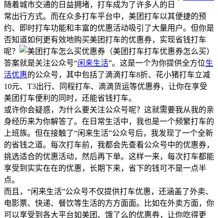
随着城市交通的日益拥堵，打车成为了许多人的日
常出行方式。而在众多打车平台中，美团打车以其便捷的预
约、即时打车功能和丰富的优惠活动吸引了大量用户。但你是
否知道如何更有效地购买美团打车的优惠券，实现省钱打车
呢？
答案就是关注公众号“
闲来生活
”。这是一个为你提供全方位
生
活优惠
的公众号，其中包括了滴滴打车8折、花小猪打车立减
10元、T3出行、同程打车、滴滴货运等优惠券，让你在享受
美团打车便利的同时，还能省钱打车。
或许你会疑惑，为什么要关注公众号呢？这就需要我从我的亲
身经历来为你解答了。在日常生活中，我也是一个频繁打车的
上班族。但在接触了“闲来生活”公众号后，我发现了一个全新
的省钱之道。每次打车前，我都会先查看公众号中的优惠券，
挑选适合的优惠活动，然后再下单。这样一来，每次打车都能
享受到实实在在的优惠，长期下来，省下的钱可不是一点半
点。
而且，“闲来生活”公众号不仅提供打车优惠，还涵盖了外卖、
电影票、快递、餐饮等生活的方方面面。比如在外卖方面，你
可以享受到各大平台如美团、饿了么的优惠券，让你吃得更