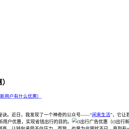
惠）
出行新用户有什么优惠）
秘诀。近日，我发现了一个神奇的公众号——“
闲来生活
”，它让
新用户优惠，实现省钱出行的目的。
越高，让钱包承受不住压力。而我，也曾为此困扰不已。直到有