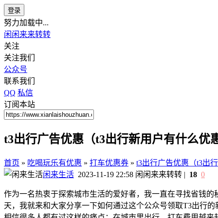
登录
努力加载中...
闲闲来来转转
关注
关注我们
公众号
联系我们
QQ
私信
订阅本站
t3出行广告优惠（t3出行新用户有什么优
首页
»
吃喝玩乐有优惠
»
打车优惠券
»
t3出行广告优惠（t3
闲来生活
2023-11-19 22:58
闲闲来来转转
|
18
0
作为一名热衷于探索城市生活的爱好者，我一直在寻找省钱的
天，我就来和大家分享一下如何通过这个公众号领取T3出行的
相信很多人都有过这样的痛点：在城市里出行，打车费用越来