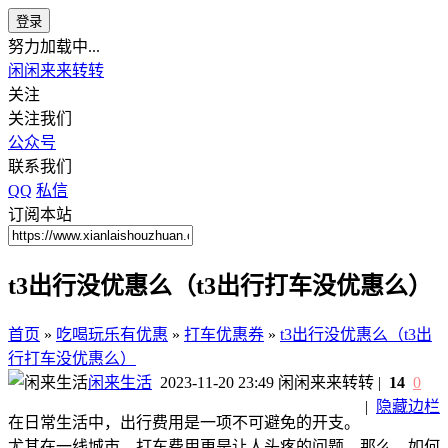
登录
努力加载中...
闲闲来来转转
关注
关注我们
公众号
联系我们
QQ
私信
订阅本站
t3出行没优惠么（t3出行打车没优惠么）
首页
»
吃喝玩乐有优惠
»
打车优惠券
»
t3出行没优惠么（t3出
行打车没优惠么）
闲来生活
2023-11-20 23:49
闲闲来来转转
|
14
0
|
隐藏边栏
在日常生活中，出行费用是一项不可避免的开支。
尤其在一线城市，打车费用更是让人头疼的问题。那么，如何