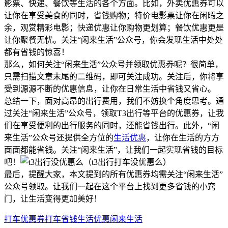
影票、快递、餐饮等生活的各个方面。比如，外卖优惠券可以
让你在享受美食的同时，省钱购物；特价电影票让你在闲暇之
余，观赏精彩电影；快递优惠让你购物更划算；餐饮优惠更是
让你聚餐无忧。关注“闲来生活”公众号，你会发现生活中处处
都有省钱的惊喜！
那么，如何关注“闲来生活”公众号并领取优惠券呢？很简单，
只需扫描文章末尾的二维码，即可关注成功。关注后，你将享
受到源源不断的优惠信息，让你在日常生活中省钱又省心。
总结一下，面对高昂的出行费用，我们不妨换个角度思考。通
过关注“闲来生活”公众号，领取T3出行等平台的优惠券，让我
们在享受便利的出行服务的同时，还能省钱出行。此外，“闲
来生活”公众号还提供全方位的
生活优惠
，让你在生活的方方
面面都能省钱。关注“闲来生活”，让我们一起实现省钱的目标
吧！
最后，提醒大家，本文提到的所有优惠券均需关注“闲来生活”
公众号领取。让我们一起在这个平台上找到更多省钱的小窍
门，让生活变得更加美好！
打车优惠券
打车省钱
生活优惠
闲来生活