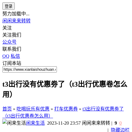
登录
努力加载中...
闲闲来来转转
关注
关注我们
公众号
联系我们
QQ
私信
订阅本站
t3出行没有优惠劵了（t3出行优惠卷怎么
用）
首页
»
吃喝玩乐有优惠
»
打车优惠券
»
t3出行没有优惠劵了
（t3出行优惠卷怎么用）
闲来生活
2023-11-20 23:57
闲闲来来转转
|
9
0
|
隐藏边栏