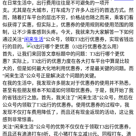
在日常生活中，出行费用往往是不可避免的一项开
支。尤其是在大城市，打车成为了许多人出行的首选方式。然
而，随着打车平台的层出不穷，价格战也随之而来，乘客们看
似获得了实惠，但实际上，优惠券的使用规则和使用范围的限
制，让不少乘客感到头疼。今天，我就来为大家解答一下如何
通过关注“
闲来生活
”公众号，领取T3出行优惠券，实现省钱出
行的目的。
首先，让我们来回答文章标题中的问题：T3出行哪个更优
惠？实际上，T3出行的优惠力度在各大打车平台中算是比较
大的，但是如何最大化地利用优惠券，才是最关键的问题。而
“闲来生活”公众号正是解决这个问题的关键。
在我的生活中，我发现许多朋友对于优惠券的使用并不熟悉，
甚至有些朋友根本不知道如何领取优惠券。于是，我开始了我
的省钱出行之旅。首先，我关注了“闲来生活”公众号，然后在
公众号内领取了T3出行的优惠券。使用优惠券的过程中，我
发现不仅打车费用降低了，而且还有现金返现的活动，这让我
感到非常惊喜。
关注“闲来生活”公众号的优势不仅仅在于领取T3出行优惠券，
而且还有滴滴打车8折、花小猪打车立减10元、同程打车、滴