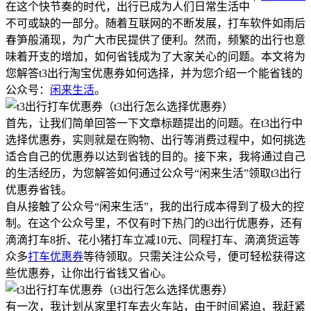
在这个快节奏的时代，出行已成为人们日常生活中
不可或缺的一部分。随着互联网的不断发展，打车软件如雨后
春笋般涌现，为广大市民提供了便利。然而，频繁的出行也意
味着开支的增加，如何省钱成为了大家关心的问题。本文将为
您解答t3出行淘宝优惠券如何选择，并为您介绍一个能省钱的
公众号：
闲来生活
。
首先，让我们简单回答一下文章标题提出的问题。在t3出行中
选择优惠券，实则就是在购物、出行等消费过程中，如何挑选
适合自己的优惠券以达到省钱的目的。接下来，我将通过自己
的生活经历，为您解答如何通过公众号“闲来生活”领取t3出行
优惠券省钱。
自从接触了公众号“闲来生活”，我的出行成本得到了极大的控
制。在这个公众号里，不仅有时下热门的t3出行优惠券，还有
滴滴打车8折、花小猪打车立减10元、同程打车、滴滴货运等
众多
打车优惠券
等待领取。只需关注公众号，便可轻松获得这
些优惠券，让你出行省钱又省心。
有一次，我计划从家里打车去火车站，由于时间紧迫，我赶紧