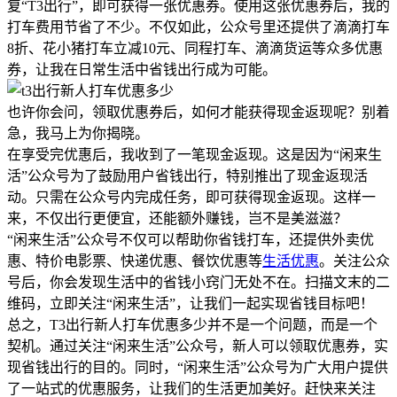
复“T3出行”，即可获得一张优惠券。使用这张优惠券后，我的
打车费用节省了不少。不仅如此，公众号里还提供了滴滴打车
8折、花小猪打车立减10元、同程打车、滴滴货运等众多优惠
券，让我在日常生活中省钱出行成为可能。
也许你会问，领取优惠券后，如何才能获得现金返现呢？别着
急，我马上为你揭晓。
在享受完优惠后，我收到了一笔现金返现。这是因为“闲来生
活”公众号为了鼓励用户省钱出行，特别推出了现金返现活
动。只需在公众号内完成任务，即可获得现金返现。这样一
来，不仅出行更便宜，还能额外赚钱，岂不是美滋滋？
“闲来生活”公众号不仅可以帮助你省钱打车，还提供外卖优
惠、特价电影票、快递优惠、餐饮优惠等
生活优惠
。关注公众
号后，你会发现生活中的省钱小窍门无处不在。扫描文末的二
维码，立即关注“闲来生活”，让我们一起实现省钱目标吧！
总之，T3出行新人打车优惠多少并不是一个问题，而是一个
契机。通过关注“闲来生活”公众号，新人可以领取优惠券，实
现省钱出行的目的。同时，“闲来生活”公众号为广大用户提供
了一站式的优惠服务，让我们的生活更加美好。赶快来关注