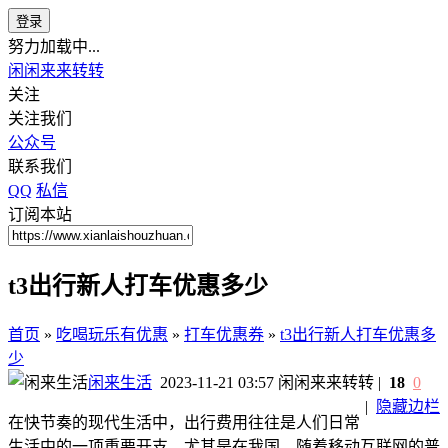
登录
努力加载中...
闲闲来来转转
关注
关注我们
公众号
联系我们
QQ
私信
订阅本站
t3出行新人打车优惠多少
首页
»
吃喝玩乐有优惠
»
打车优惠券
»
t3出行新人打车优惠多
少
闲来生活
2023-11-21 03:57
闲闲来来转转
|
18
0
|
隐藏边栏
在快节奏的现代生活中，出行费用往往是人们日常
生活中的一项重要开支。尤其是在我国，随着移动互联网的普