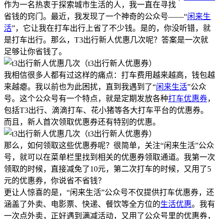
作为一名热衷于探索城市生活的人，我一直在寻找
省钱的窍门。最近，我发现了一个神奇的公众号——“
闲来生
活
”，它让我在打车出行上省了不少钱。是的，你没听错，就
是打车出行。那么，T3出行新人优惠几次呢？答案是一次就
足够让你省钱了。
我相信很多人都有过这样的痛点：打车费用越来越高，钱包越
来越瘪。我以前也为此困扰，直到我遇到了“
闲来生活
”公众
号。这个公众号有一个特点，就是定期发放各种
打车优惠券
，
包括T3出行、滴滴打车、花小猪等各大打车平台的优惠券。
而且，新人首次领取优惠券还有特别的优惠。
那么，如何领取这些优惠券呢？很简单，关注“闲来生活”公众
号，就可以在菜单栏里找到相关的优惠券领取通道。我第一次
领取的时候，直接减免了10元，第二次打车的时候，又用了5
元的优惠券，你说省不省钱？
更让人惊喜的是，“闲来生活”公众号不仅提供打车优惠券，还
涵盖了外卖、电影票、快递、餐饮等全方位的
生活优惠
。我有
一次点外卖，正好遇到满减活动，又用了公众号里的优惠券，