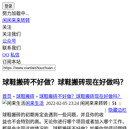
登录
努力加载中...
闲闲来来转转
关注
关注我们
公众号
联系我们
QQ
私信
订阅本站
球鞋搬砖不好做？球鞋搬砖现在好做吗？
首页
»
球鞋搬砖
»
球鞋搬砖不好做？球鞋搬砖现在好做吗？
闲来生活
2022-02-05 23:24
闲闲来来转转
|
51
0
|
隐藏边栏
球鞋搬砖的初期肯定会遇到一些问题，并且你的收
益也不会特别的高。无论你进行哪个项目或者加入哪个工作，
都是会出现这样情况的。球鞋搬砖不好做？如果你觉得问题特