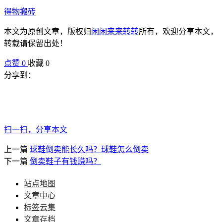
得物搬砖
本文为原创文章，版权归
闲闲来来转转
所有，欢迎分享本文，
转载请保留出处！
点赞
0
收藏 0
分享到：
扫一扫，分享本文
上一篇
球鞋倒卖能长久吗？球鞋怎么倒卖
下一篇
倒卖鞋子有钱赚吗？
站点地图
文章中心
标签云集
文章存档