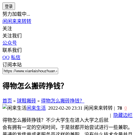
登录
努力加载中...
闲闲来来转转
关注
关注我们
公众号
联系我们
QQ
私信
订阅本站
得物怎么搬砖挣钱？
首页
»
球鞋搬砖
»
得物怎么搬砖挣钱？
闲来生活
2022-02-20 23:31
闲闲来来转转
|
78
0
|
隐藏边栏
得物怎么搬砖挣钱？不少大学生在进入大学之后就
会有拥有一定的空闲时间，于是就都开始尝试进行一些兼职。
普通的发传单或者服务员这样的兼职，没有什么技术含量并且