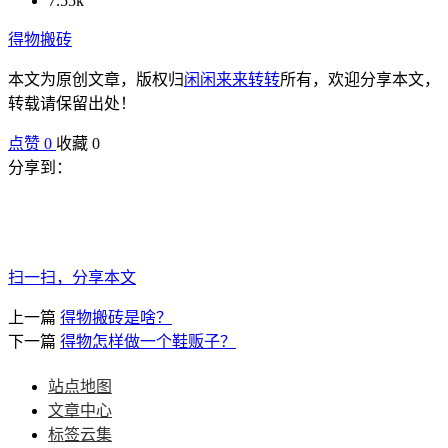
7.55k
得物搬砖
本文为原创文章，版权归
闲闲来来转转
所有，欢迎分享本文，
转载请保留出处！
点赞
0
收藏 0
分享到：
扫一扫，分享本文
上一篇
得物搬砖是啥？
下一篇
得物怎样做一个鞋贩子？
站点地图
文章中心
标签云集