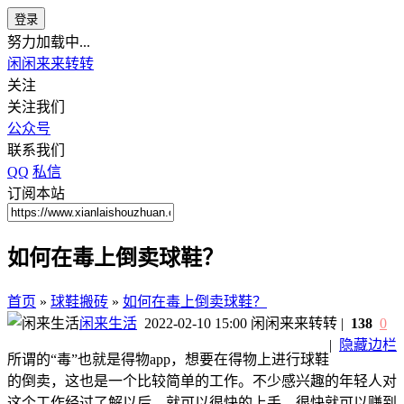
登录
努力加载中...
闲闲来来转转
关注
关注我们
公众号
联系我们
QQ
私信
订阅本站
如何在毒上倒卖球鞋？
首页
»
球鞋搬砖
»
如何在毒上倒卖球鞋？
闲来生活
2022-02-10 15:00
闲闲来来转转
|
138
0
|
隐藏边栏
所谓的“毒”也就是得物app，想要在得物上进行球鞋
的倒卖，这也是一个比较简单的工作。不少感兴趣的年轻人对
这个工作经过了解以后，就可以很快的上手，很快就可以赚到