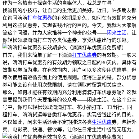
作为一名热衷于探索生活的自媒体人，我总是在寻
找省钱的小技巧，让自己的生活更加美好。近日，许多朋友都
在询问滴滴
打车优惠券
的有效期是多久，如何在有效期内充分
利用这些优惠券，实现省钱出行的目的。今天，我就为大家解
答这个问题，并为大家推荐一个神奇的公号——
闲来生活
，让
你轻松领取滴滴打车等各类优惠券，享受优惠出行的乐趣。
首先，我们来简单了解一下滴滴
打车优惠券
的有效期。一般来
说，滴滴打车优惠券的有效期为领取之日起的30天内，具体有
效期以券面为准。在有效期内，用户可以多次使用优惠券，但
每次使用需遵循券面上的使用规则。值得注意的是，部分优惠
券可能会设有使用次数限制，请在领取时留意相关信息。
那么，如何才能在有效期内充分利用滴滴打车优惠券呢？这就
需要提到我们今天要推荐的公众号——闲来生活。在这个公众
号中，你可以轻松领取滴滴打车、花小猪打车、T3出行、同
程打车、滴滴货运等各类打车优惠券，实现省钱出行的目的。
不仅如此，闲来生活还会不定期推送各类
生活优惠
券，包括外
卖、电影票、快递、餐饮等，让你在日常生活中省钱无压力。