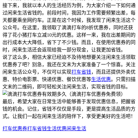
接下来，我就以本人的生活经历为例，为大家介绍一下如何通
过闲来生活省钱的。前段时间，我因为工作需要频繁出差，每
天都要乘坐网约车。正是在这个时候，我发现了闲来生活这个
公众号。在这里，我领取了滴滴打车的8折优惠券，同时还获
得了花小猪打车立减10元的优惠。这样一来，我在出差期间的
出行成本大大降低，省下了不少钱。而且，在使用优惠券的同
时，闲来生活还会返现给我一部分现金，让我更加省钱。
说了这么多，相信大家已经迫不及待地想要关注闲来生活领取
优惠券了吧？别急，我还在文末为大家准备了一个惊喜。关注
闲来生活公众号，不仅可以实现
打车省钱
，而且还提供外卖优
惠、特价电影票、快递优惠、餐饮优惠等
生活优惠
。只需扫描
文末的二维码，即可轻松关注闲来生活，实现省钱的目标。
最后，希望大家在日常生活中能够善于发现优惠信息，把握省
钱的机会。记住，省钱不仅仅是手段，更是提高生活品质的方
式。让我们一起在闲来生活的陪伴下，享受更美好的生活吧！
打车优惠券
打车省钱
生活优惠
闲来生活