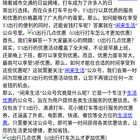
随着城市交通的日益拥堵，打车成为了许多人的日
常出行选择。而在众多打车平台中，T3出行以其优质的服务
和优惠的价格赢得了广大用户的喜爱。那么，如何能够在享受
T3出行的便利的同时，还能省钱打车呢？答案就在“
闲来生活
”
公众号里。
首先，我们来解答一下大家最关心的問題：t3出行几点优惠？
其实，T3出行的优惠活动覆盖了全天候，不论是早晨上班，
还是晚上下班，都可以享受到优惠。而且，优惠力度非常大，
最高可以享受5折优惠。那么，如何才能在合适的时间享受到
这些优惠呢？这就需要关注“
闲来生活
”公众号，我们会第一时
间为您推送T3出行的优惠活动信息，让您不再错过任何一次
省钱的机会。
那么，“闲来生活”公众号究竟是什么呢？它是一个专注于
生活
优惠
的公众号，旨在为用户提供各类生活服务的优惠信息。不
仅包含了T3出行、滴滴打车、花小猪打车等出行服务的优惠
券，还涵盖了外卖、电影票、快递、餐饮等全方位的
生活优
惠
。只需要关注公众号，即可第一时间获得各类优惠信息，让
您的生活更加便捷，更加省钱。