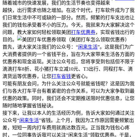
随着城市的快速发展，我们的生活节奏也变得越来
越快，出行需求也随之增加。在这个时代，打车软件成为了我
们日常生活中不可或缺的一部分。然而，频繁的打车支出也让
我们的钱包承受着不小的压力。今天，我就来为大家解决这个
问题，教大家如何轻松领取美团
打车优惠券
，实现省钱出行的
目的。
首先，请大家关注我们的公众号：“
闲来生活
”。这是我们为广
大消费者提供的一个省钱平台，旨在为大家带来生活各方面的
优惠券和现金返现。关注公众号后，您将享受到包括但不限于
滴滴打车8折、花小猪打车立减10元、T3出行、同程打车、滴
滴货运等优惠券，让您
打车省钱
更省心。
可能有朋友会问，为什么关注公众号就能省钱呢？这是因为我
们与各大打车平台有着紧密的合作关系，可以为大家争取到最
优惠的政策。同时，我们还会不定期推送限时优惠信息，让您
随时随地掌握省钱秘诀。
接下来，让我以本人的生活经历为例，告诉大家如何通过关注
公众号“
闲来生活
”省钱。上个月，我因为工作原因需要频繁出
差，短短一周内打车费用就高达数百元。正当我为钱包心疼
时，一位同事告诉我可以关注“闲来生活”领取优惠券。于是，