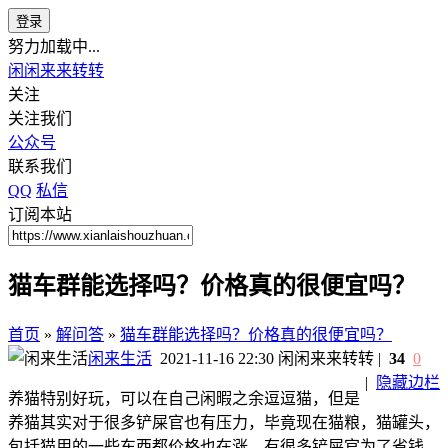
登录
努力加载中...
闲闲来来转转
关注
关注我们
公众号
联系我们
QQ
私信
订阅本站
猫车群能选择吗？价格真的很便宜吗？
首页
»
解问答
»
猫车群能选择吗？价格真的很便宜吗？
闲来生活
2021-11-16 22:30
闲闲来来转转
|
34
0
|
隐藏边栏
养猫特别好玩，可以在自己闲暇之余逗逗猫，但是
养猫其实对于很多铲屎官也有压力，毕竟现在猫粮，猫罐头，
包括猫用的一些东西都价格也在涨。有很多铲屎官为了省钱，