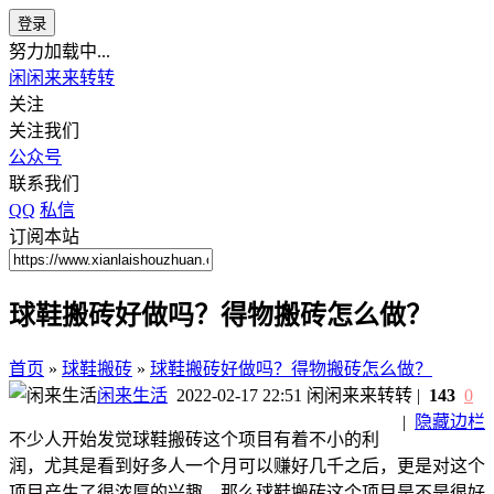
登录
努力加载中...
闲闲来来转转
关注
关注我们
公众号
联系我们
QQ
私信
订阅本站
球鞋搬砖好做吗？得物搬砖怎么做？
首页
»
球鞋搬砖
»
球鞋搬砖好做吗？得物搬砖怎么做？
闲来生活
2022-02-17 22:51
闲闲来来转转
|
143
0
|
隐藏边栏
不少人开始发觉球鞋搬砖这个项目有着不小的利
润，尤其是看到好多人一个月可以赚好几千之后，更是对这个
项目产生了很浓厚的兴趣，那么球鞋搬砖这个项目是不是很好