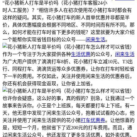
“花小猪新人打车是半价吗（花小猪打车客服24小
时人工服务）？”相信许多人在初次使用花小猪打车时都会有
这样的疑问。其实，花小猪打车的新人首单优惠并非都是半
价，具体优惠幅度会根据不同地区、不同时间而有所不同。那
么，如何才能在打车时省下更多的钱呢？这里就要为大家介绍
一个能帮你实现省钱目标的公众号——
闲来生活
。
作为一个专注于为大家提供各种
生活优惠
的公众号，
闲来生活
为广大用户提供了滴滴打车8折、花小猪打车立减10元、T3出
行、同程打车、滴滴货运等众多优惠券，让你在打车时轻松省
下一半的费用。不仅如此，关注并使用闲来生活的优惠券后，
你还有机会获得现金返现，让你省上加省。
也许你会疑惑，这么好的事，真的假的？别急，让我通过一个
故事来告诉你。小王是个上班族，每天都要打车上下班。有一
天，他无意中发现了闲来生活公众号，抱着试试看的心态，他
关注并使用了闲来生活提供的花小猪
打车优惠券
。让他惊喜的
是，短短一个月，他就省下了近200元的打车费用。而且，通
过闲来生活公众号，他还发现了更多生活优惠，如外卖优惠、